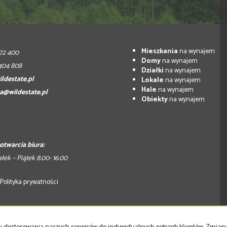
Mieszkania
na wynajem
172 400
Domy
na wynajem
404 808
Działki
na wynajem
ldestate.pl
Lokale
na wynajem
Hale
na wynajem
a@wildestate.pl
Obiekty
na wynajem
otwarcia biura:
łek – Piątek 8.00- 16.00
Polityka prywatności
tica Virgo