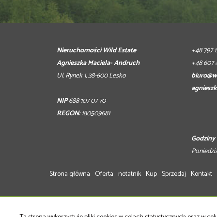
Nieruchomości Wild Estate
+48 797 
Agnieszka Maciela- Andruch
+48 607 
Ul. Rynek 1, 38-600 Lesko
biuro@wi
agnieszk
NIP
688 107 07 70
REGON
: 180509681
Godziny 
Poniedzia
Strona główna
Oferta
notatnik
Kup
Sprzedaj
Kontakt
Wild Estate
2026
Program dla biur nieruchomości
Galac