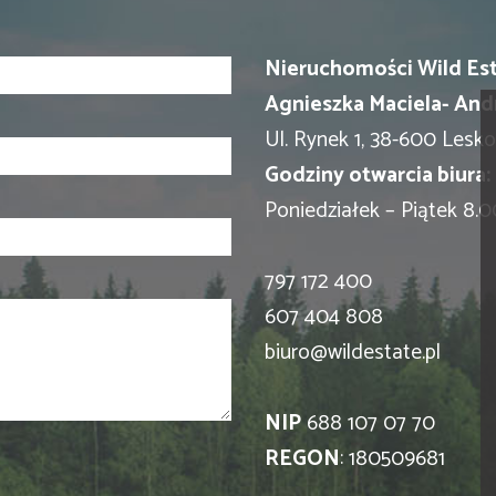
Nieruchomości Wild Es
Agnieszka Maciela- And
Ul. Rynek 1, 38-600 Lesko
Godziny otwarcia biura:
Poniedziałek – Piątek 8.0
797 172 400
607 404 808
biuro@wildestate.pl
NIP
688 107 07 70
REGON
: 180509681