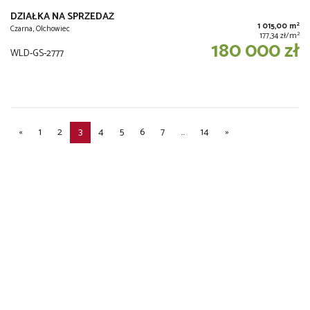
DZIAŁKA NA SPRZEDAŻ
2
1 015,00 m
Czarna, Olchowiec
2
177,34 zł/m
180 000 zł
WLD-GS-2777
«
1
2
3
4
5
6
7
...
14
»