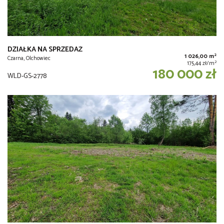
DZIAŁKA NA SPRZEDAŻ
2
1 026,00 m
Czarna, Olchowiec
2
175,44 zł/m
180 000 zł
WLD-GS-2778