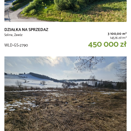
DZIAŁKA NA SPRZEDAŻ
2
3 100,00 m
Solina, Zawóz
2
145,16 zł/m
450 000 zł
WLD-GS-2790