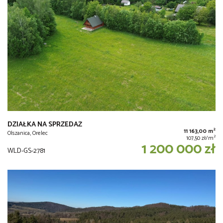
DZIAŁKA NA SPRZEDAŻ
2
11 163,00 m
Olszanica, Orelec
2
107,50 zł/m
1 200 000 zł
WLD-GS-2781