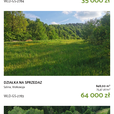
35 000 zł
WLD-GS-2784
DZIAŁKA NA SPRZEDAŻ
2
848,00 m
Solina, Wołkowyja
2
75,47 zł/m
64 000 zł
WLD-GS-2783