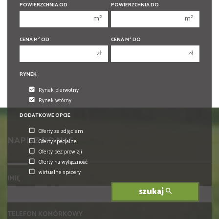
400 000 zł
400 000 zł
POWIERZCHNIA OD
POWIERZCHNIA DO
2
2
m
m
450 000 zł
450 000 zł
2
2
CENA M
OD
CENA M
DO
zł
zł
RYNEK
Rynek pierwotny
Rynek wtórny
DODATKOWE OPCJE
Oferty ze zdjęciem
NAPISZ DO NAS
Oferty specjalne
Oferty bez prowizji
Oferty na wyłączność
wirtualne spacery
IMIĘ
szukaj
TELEFON KOMÓRKOWY