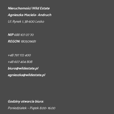
Nieruchomości Wild Estate
Agnieszka Maciela- Andruch
Ul. Rynek 1, 38-600 Lesko
NIP
688 107 07 70
REGON
: 180509681
+48 797 172 400
+48 607 404 808
biuro@wildestate.pl
agnieszka@wildestate.pl
Godziny otwarcia biura:
Poniedziałek – Piątek 8.00- 16.00