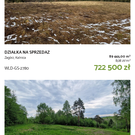
DZIAŁKA NA SPRZEDAŻ
2
89 445,00 m
Zagórz, Kalnica
2
8,08 zł/m
722 500 zł
WLD-GS-2780