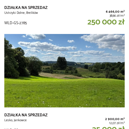
DZIAŁKA NA SPRZEDAŻ
2
6 466,00 m
Ustrzyki Dolne, Brelików
2
38,66 zł/m
250 000 zł
WLD-GS-2785
DZIAŁKA NA SPRZEDAŻ
2
2 900,00 m
Lesko, Jankowce
2
12,07 zł/m