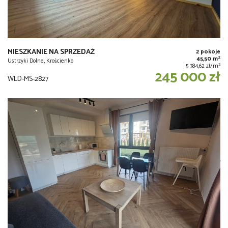
MIESZKANIE NA SPRZEDAŻ
2 pokoje
2
45,50 m
Ustrzyki Dolne, Krościenko
2
5 384,62 zł/m
245 000 zł
WLD-MS-2827