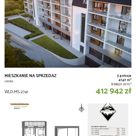
MIESZKANIE NA SPRZEDAŻ
3 pokoje
2
47,47 m
Lesko
2
8 699,01 zł/m
412 942 zł
WLD-MS-2741