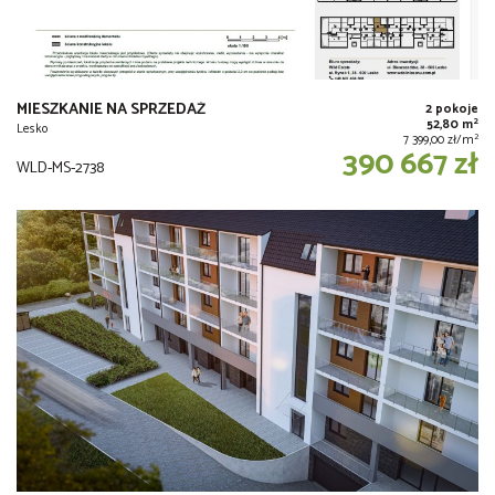
MIESZKANIE NA SPRZEDAŻ
2 pokoje
2
52,80 m
Lesko
2
7 399,00 zł/m
390 667 zł
WLD-MS-2738