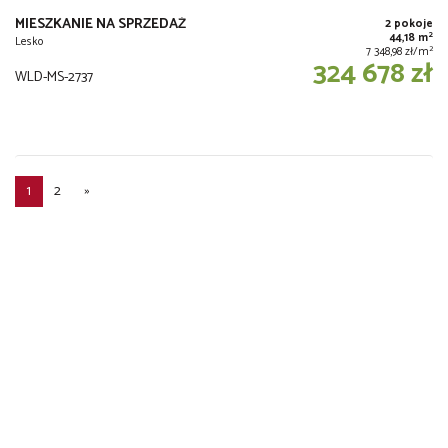
MIESZKANIE NA SPRZEDAŻ
2 pokoje
2
44,18 m
Lesko
2
7 348,98 zł/m
324 678 zł
WLD-MS-2737
1
2
»