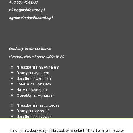
+48 607 404 808
biuro@wildestate.pl
agnieszka@wildestate.pl
Godziny otwarcia biura:
Poniedziałek – Piątek 8.00- 16.00
Mieszkania
na wynajem
Domy
na wynajem
Działki
na wynajem
Lokale
na wynajem
Hale
na wynajem
Obiekty
na wynajem
Mieszkania
na sprzedaż
Domy
na sprzedaż
Działki
na sprzedaż
Lokale
na sprzedaż
Hale
na sprzedaż
Ta strona wykorzystuje pliki cookies w celach statystycznych oraz w