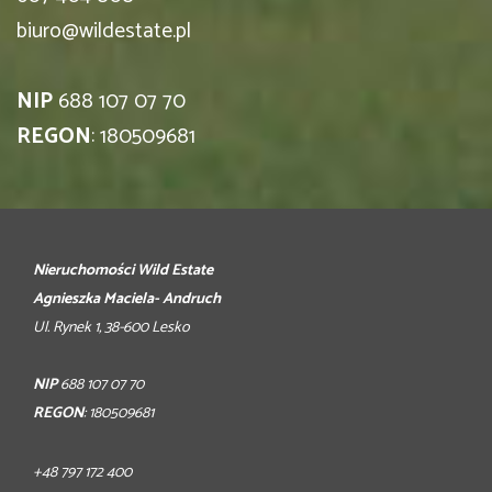
biuro@wildestate.pl
NIP
688 107 07 70
REGON
: 180509681
Nieruchomości Wild Estate
Agnieszka Maciela- Andruch
Ul. Rynek 1, 38-600 Lesko
NIP
688 107 07 70
REGON
: 180509681
+48 797 172 400