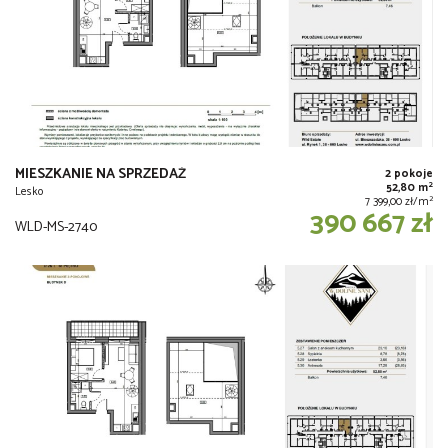
MIESZKANIE NA SPRZEDAŻ
2 pokoje
2
52,80 m
Lesko
2
7 399,00 zł/m
390 667 zł
WLD-MS-2740