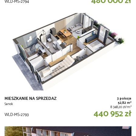
480 000 zł
WLD-MS-2794
MIESZKANIE NA SPRZEDAŻ
3 pokoje
2
52,82 m
Sanok
2
8 348,20 zł/m
440 952 zł
WLD-MS-2793