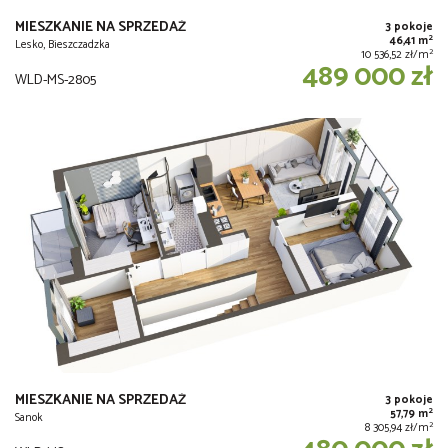
MIESZKANIE NA SPRZEDAŻ
3 pokoje
2
46,41 m
Lesko, Bieszczadzka
2
10 536,52 zł/m
489 000 zł
WLD-MS-2805
MIESZKANIE NA SPRZEDAŻ
3 pokoje
2
57,79 m
Sanok
2
8 305,94 zł/m