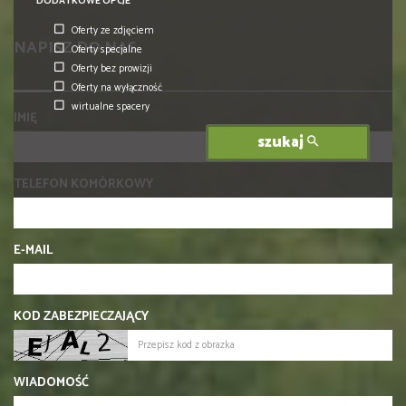
DODATKOWE OPCJE
Oferty ze zdjęciem
NAPISZ DO NAS
Oferty specjalne
Oferty bez prowizji
Oferty na wyłączność
wirtualne spacery
IMIĘ
szukaj
TELEFON KOMÓRKOWY
E-MAIL
KOD ZABEZPIECZAJĄCY
WIADOMOŚĆ