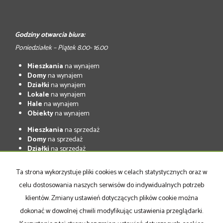
Godziny otwarcia biura:
Poniedziałek – Piątek 8.00- 16.00
Mieszkania
na wynajem
Domy
na wynajem
Działki
na wynajem
Lokale
na wynajem
Hale
na wynajem
Obiekty
na wynajem
Mieszkania
na sprzedaż
Domy
na sprzedaż
Działki
na sprzedaż
Lokale
na sprzedaż
Hale
na sprzedaż
Ta strona wykorzystuje pliki cookies w celach statystycznych oraz w
Obiekty
na sprzedaż
celu dostosowania naszych serwisów do indywidualnych potrzeb
klientów. Zmiany ustawień dotyczących plików cookie można
Strona główna
Oferta
notatnik
Kup
Sprzedaj
Kontakt
dokonać w dowolnej chwili modyfikując ustawienia przeglądarki.
Polityka prywatności