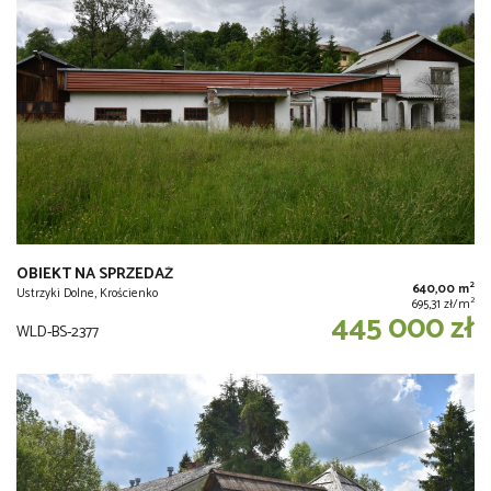
OBIEKT NA SPRZEDAŻ
2
640,00 m
Ustrzyki Dolne, Krościenko
2
695,31 zł/m
445 000 zł
WLD-BS-2377