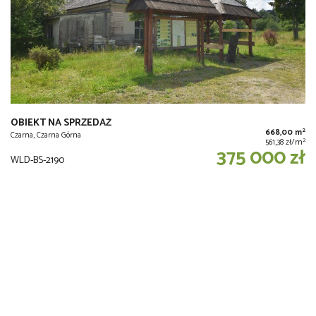
OBIEKT NA SPRZEDAŻ
2
668,00 m
Czarna, Czarna Górna
2
561,38 zł/m
375 000 zł
WLD-BS-2190