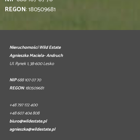
REGON
: 180509681
Nieruchomości Wild Estate
Agnieszka Maciela- Andruch
Ul. Rynek 1, 38-600 Lesko
NIP
688 107 07 70
REGON
: 180509681
+48 797 172 400
+48 607 404 808
biuro@wildestate.pl
agnieszka@wildestate.pl