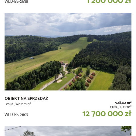
1 200 000 zł
WLD-BS-2638
OBIEKT NA SPRZEDAŻ
2
928,02 m
Lesko , Weremień
2
13 685,05 zł/m
12 700 000 zł
WLD-BS-2607