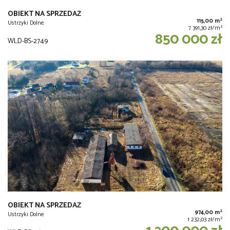
OBIEKT NA SPRZEDAŻ
2
115,00 m
Ustrzyki Dolne
2
7 391,30 zł/m
850 000 zł
WLD-BS-2749
OBIEKT NA SPRZEDAŻ
2
974,00 m
Ustrzyki Dolne
2
1 232,03 zł/m