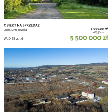
OBIEKT NA SPRZEDAŻ
2
8 000,00 m
Cisna, Strzebowiska
2
687,50 zł/m
5 500 000 zł
WLD-BS-2796