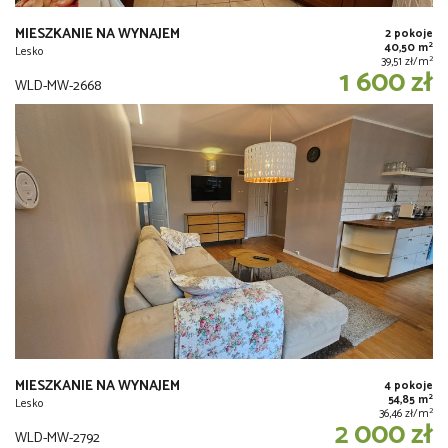
MIESZKANIE NA WYNAJEM
2 pokoje
2
40,50 m
Lesko
2
39,51 zł/m
1 600 zł
WLD-MW-2668
MIESZKANIE NA WYNAJEM
4 pokoje
2
54,85 m
Lesko
2
36,46 zł/m
2 000 zł
WLD-MW-2792