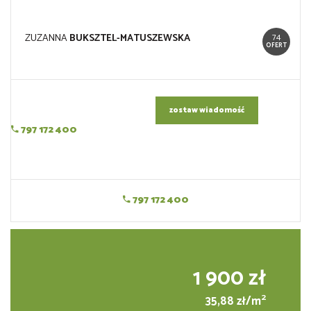
74
ZUZANNA
BUKSZTEL-MATUSZEWSKA
OFERT
zostaw wiadomość
797 172 400
797 172 400
1 900 zł
2
35,88 zł/m