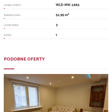
WLD-MW-2683
SYMBOL OFERTY
52,95 m²
POWIERZCHNIA
3
LICZBA POKOI
1
PIĘTRO
PODOBNE OFERTY