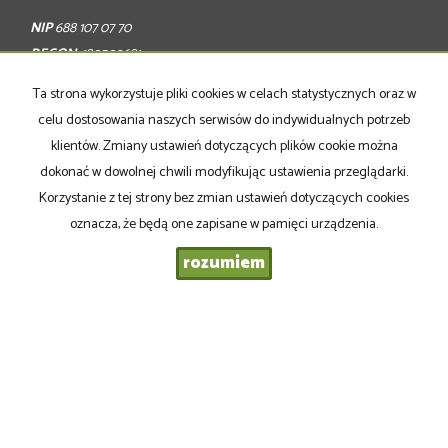
NIP
688 107 07 70
REGON
: 180509681
Ta strona wykorzystuje pliki cookies w celach statystycznych oraz w
+48 797 172 400
celu dostosowania naszych serwisów do indywidualnych potrzeb
+48 607 404 808
klientów. Zmiany ustawień dotyczących plików cookie można
biuro@wildestate.pl
dokonać w dowolnej chwili modyfikując ustawienia przeglądarki.
agnieszka@wildestate.pl
Korzystanie z tej strony bez zmian ustawień dotyczących cookies
oznacza, że będą one zapisane w pamięci urządzenia.
rozumiem
Godziny otwarcia biura:
Poniedziałek – Piątek 8.00- 16.00
Mieszkania
na wynajem
Domy
na wynajem
Działki
na wynajem
Lokale
na wynajem
Hale
na wynajem