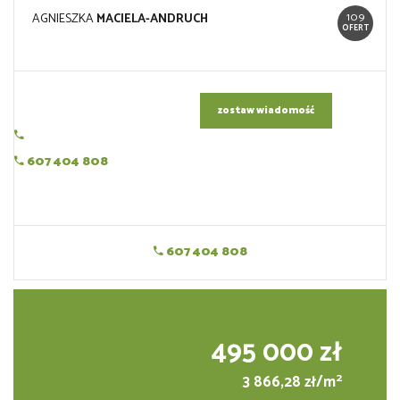
109
AGNIESZKA
MACIELA-ANDRUCH
OFERT
zostaw wiadomość
607 404 808
607 404 808
495 000 zł
2
3 866,28 zł/m