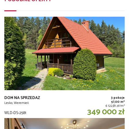
DOM NA SPRZEDAŻ
3 pokoje
2
57,00 m
Lesko, Weremień
2
6 122,81 zł/m
349 000 zł
WLD-DS-2581