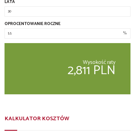
LATA
OPROCENTOWANIE ROCZNE
%
Wysokość raty
2,811 PLN
KALKULATOR KOSZTÓW