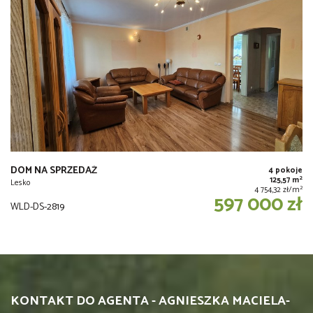
DOM NA SPRZEDAŻ
4 pokoje
2
125,57 m
Lesko
2
4 754,32 zł/m
597 000 zł
WLD-DS-2819
KONTAKT DO AGENTA - AGNIESZKA MACIELA-