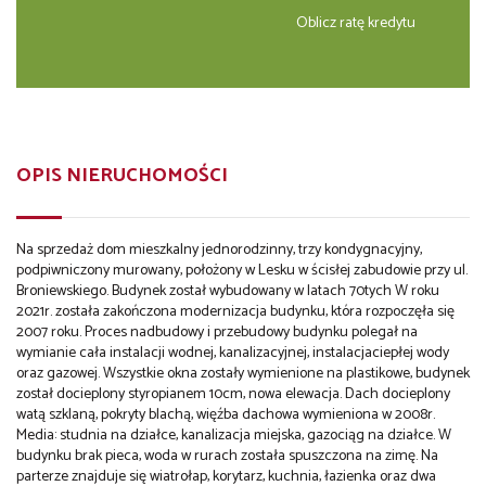
Oblicz ratę kredytu
OPIS NIERUCHOMOŚCI
Na sprzedaż dom mieszkalny jednorodzinny, trzy kondygnacyjny,
podpiwniczony murowany, położony w Lesku w ścisłej zabudowie przy ul.
Broniewskiego. Budynek został wybudowany w latach 70tych W roku
2021r. została zakończona modernizacja budynku, która rozpoczęła się
2007 roku. Proces nadbudowy i przebudowy budynku polegał na
wymianie cała instalacji wodnej, kanalizacyjnej, instalacjaciepłej wody
oraz gazowej. Wszystkie okna zostały wymienione na plastikowe, budynek
został docieplony styropianem 10cm, nowa elewacja. Dach docieplony
watą szklaną, pokryty blachą, więźba dachowa wymieniona w 2008r.
Media: studnia na działce, kanalizacja miejska, gazociąg na działce. W
budynku brak pieca, woda w rurach została spuszczona na zimę. Na
parterze znajduje się wiatrołap, korytarz, kuchnia, łazienka oraz dwa