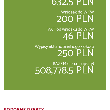
632.5 PLN
Wniosek do WKW
200 PLN
VAT od wniosku do WKW
46 PLN
Wypisy aktu notarialnego - około
250 PLN
RAZEM (cena + opłaty)
508,778.5 PLN
PODOBNE OFERTY