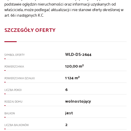
podstawie oględzin nieruchomości oraz informacji uzyskanych od
właściciela, może podlegać aktualizacji i nie stanowi oferty określonej w
art. 66 i następnych K.C.
SZCZEGÓŁY OFERTY
WLD-DS-2644
SYMBOL OFERTY
120,00 m²
POWIERZCHNIA
1 124 m²
POWIERZCHNIA DZIAŁKI
6
LICZBA POKOI
wolnostojący
RODZAJ DOMU
jest
BALKON
2
LICZBA BALKONÓW