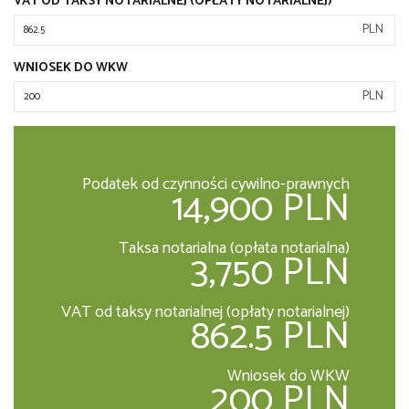
VAT OD TAKSY NOTARIALNEJ (OPŁATY NOTARIALNEJ)
PLN
WNIOSEK DO WKW
PLN
Podatek od czynności cywilno-prawnych
14,900 PLN
Taksa notarialna (opłata notarialna)
3,750 PLN
VAT od taksy notarialnej (opłaty notarialnej)
862.5 PLN
Wniosek do WKW
200 PLN