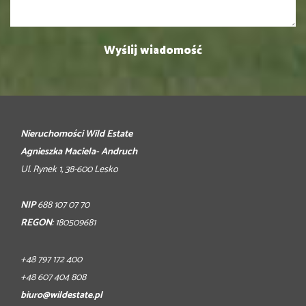
Nieruchomości Wild Estate
Agnieszka Maciela- Andruch
Ul. Rynek 1, 38-600 Lesko
NIP
688 107 07 70
REGON
: 180509681
+48 797 172 400
+48 607 404 808
biuro@wildestate.pl