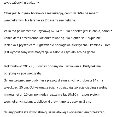
wyposażony i urządzony.
Obok jest budynek hotelowy z restauracją, centrum SPA i basenem
wewnętrznym. Na terenie są 2 baseny zewnętrzne.
Willa ma powierzchnię użytkową 67,14 m2. Na parterze jest kuchnia, salon z
kominkiem i przestronna łazienka z wanną. Na piętrze są 2 sypialnie i
łazienka z prysznicem. Ogrzewanie podłogowe elektryczne i kominek. Dom
jest wyposażony w klimatyzację w salonie i sypialniach na górze.
Rok budowy: 2019 r., Budynek oddany do użytkowania. Budynek ma
odrębną księgę wieczystą.
Ściany zewnętrzne budynku z płazów drewnianych o grubości 14 cm i
wysokości 25 cm. Od wewnątrz ściany posiadają izolację cieplną z wełny
mineralnej gr. 10 cm, pomiędzy rusztem z łat 10x10 cm z poszyciem
wewnętrznym ściany z oblicówki drewnianej z desek gr. 2 cm.
Ściany poddasza w konstrukcji szkieletowej z wypełnieniem przestrzeni