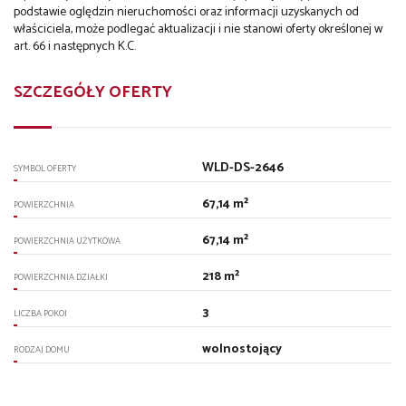
podstawie oględzin nieruchomości oraz informacji uzyskanych od
właściciela, może podlegać aktualizacji i nie stanowi oferty określonej w
art. 66 i następnych K.C.
SZCZEGÓŁY OFERTY
WLD-DS-2646
SYMBOL OFERTY
67,14 m²
POWIERZCHNIA
67,14 m²
POWIERZCHNIA UŻYTKOWA
218 m²
POWIERZCHNIA DZIAŁKI
3
LICZBA POKOI
wolnostojący
RODZAJ DOMU