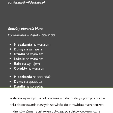
agnieszka@wildestate.pl
Godziny otwarcia biura:
Poniedziałek – Piątek 8.00- 16.00
Mieszkania
na wynajem
Domy
na wynajem
Działki
na wynajem
Lokale
na wynajem
Hale
na wynajem
Obiekty
na wynajem
Mieszkania
na sprzedaż
Domy
na sprzedaż
Działki
na sprzedaż
Lokale
na sprzedaż
Hale
na sprzedaż
Ta strona wykorzystuje pliki cookies w celach statystycznych oraz w
Obiekty
na sprzedaż
celu dostosowania naszych serwisów do indywidualnych potrzeb
klientów. Zmiany ustawień dotyczących plików cookie można
Strona główna
Oferta
notatnik
Kup
Sprzedaj
Kontakt