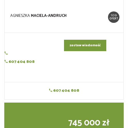
109
AGNIESZKA
MACIELA-ANDRUCH
OFERT
zostaw wiadomość
607 404 808
607 404 808
745 000 zł