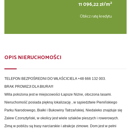
2
11 096,22 zł/m
Oblicz ratę kredytu
OPIS NIERUCHOMOŚCI
TELEFON BEZPOŚREDNI DO WŁAŚCICIELA +48 666 132 003.
BRAK PROWIZJI DLA BIURA!!!
Willa położona jest w miejscowości
Łapsze Niżne,
otoczona lasami.
Nieruchomość posiada piękną lokalizację , w sąsiedztwie Pienińskiego
Parku Narodowego, Białki i Bukowiny Tatrzańskiej. Niedaleko znajduje się
Zalew Czorsztyński, w okolicy jest wiele szlaków pieszych i rowerowych.
Zimą w pobliżu są trasy narciarskie i atrakcje zimowe. Dom jest w pełni