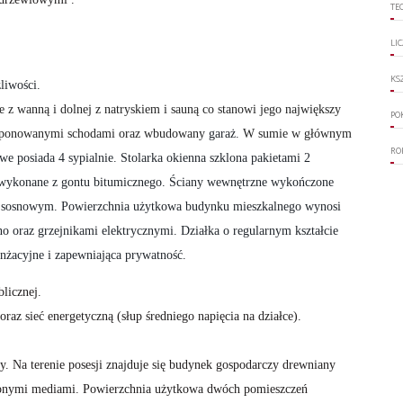
TE
LI
KS
liwości.
e z wanną i dolnej z natryskiem i sauną co stanowi jego największy
PO
eksponowanymi schodami oraz wbudowany
garaż.
W sumie w głównym
RO
e posiada 4 sypialnie. Stolarka okienna szklona pakietami 2
wykonane z gontu bitumicznego. Ściany wewnętrzne wykończone
 sosnowym. Powierzchnia użytkowa budynku mieszkalnego wynosi
oraz grzejnikami elektrycznymi. Działka o regularnym kształcie
nżacyjne i zapewniająca prywatność.
licznej.
az sieć energetyczną (słup średniego napięcia na działce).
. Na terenie posesji znajduje się budynek gospodarczy drewniany
dzonymi mediami. Powierzchnia użytkowa dwóch pomieszczeń