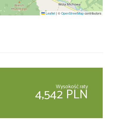
Leaflet
|
©
OpenStreetMap
contributors
Wysokość raty
4,542 PLN