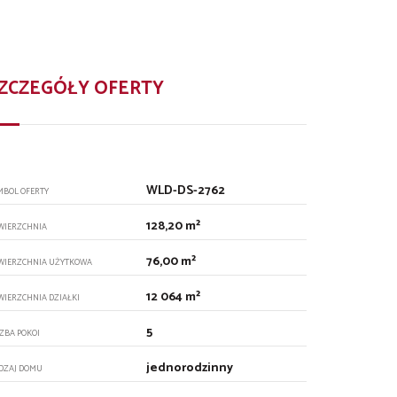
ZCZEGÓŁY OFERTY
WLD-DS-2762
MBOL OFERTY
128,20 m²
WIERZCHNIA
76,00 m²
WIERZCHNIA UŻYTKOWA
12 064 m²
WIERZCHNIA DZIAŁKI
5
CZBA POKOI
jednorodzinny
DZAJ DOMU