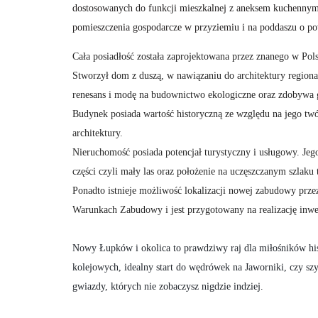
dostosowanych do funkcji mieszkalnej z aneksem kuchennym 
pomieszczenia gospodarcze w przyziemiu i na poddaszu o p
Cała posiadłość została zaprojektowana przez znanego w Pols
Stworzył dom z duszą, w nawiązaniu do architektury region
renesans i modę na budownictwo ekologiczne oraz zdobywa g
Budynek posiada wartość historyczną ze względu na jego twó
architektury.
Nieruchomość posiada potencjał turystyczny i usługowy. Jeg
części czyli mały las oraz położenie na uczęszczanym szlaku
Ponadto istnieje możliwość lokalizacji nowej zabudowy prze
Warunkach Zabudowy i jest przygotowany na realizację inwe
Nowy Łupków i okolica to prawdziwy raj dla miłośników his
kolejowych, idealny start do wędrówek na Jaworniki, czy szy
gwiazdy, których nie zobaczysz nigdzie indziej.