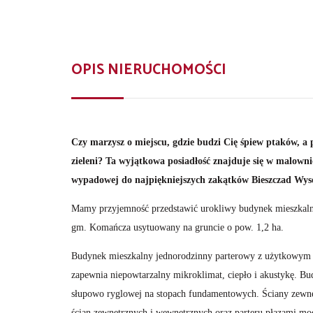
OPIS NIERUCHOMOŚCI
Czy marzysz o miejscu, gdzie budzi Cię śpiew ptaków, a p
zieleni? Ta wyjątkowa posiadłość znajduje się w malowni
wypadowej do najpiękniejszych zakątków Bieszczad Wysok
Mamy przyjemność przedstawić urokliwy budynek mieszkal
gm. Komańcza usytuowany na gruncie o pow. 1,2 ha.
Budynek mieszkalny jednorodzinny parterowy z użytkowym 
zapewnia niepowtarzalny mikroklimat, ciepło i akustykę. 
słupowo ryglowej na stopach fundamentowych. Ściany zewnę
ścian zewnętrznych i
wewnętrznych oraz parteru płazami m