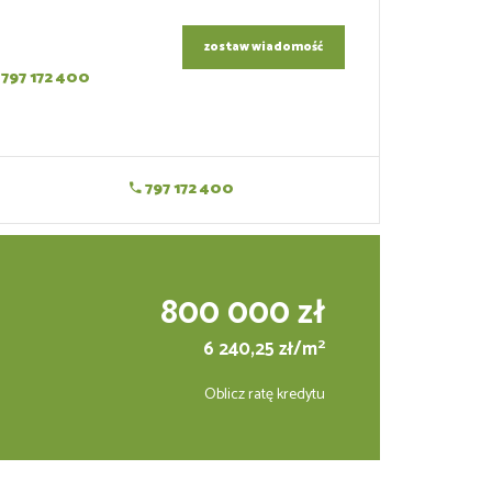
zostaw wiadomość
797 172 400
797 172 400
800 000 zł
2
6 240,25 zł/m
Oblicz ratę kredytu