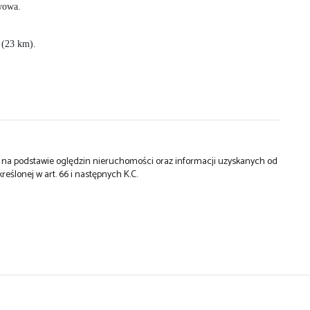
awowa.
 (23 km).
st na podstawie oględzin nieruchomości oraz informacji uzyskanych od
kreślonej w art. 66 i następnych K.C.