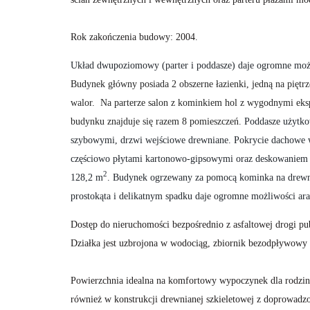
Rok zakończenia budowy: 2004.
Układ dwupoziomowy (parter i poddasze) daje ogromne moż
Budynek główny posiada 2 obszerne łazienki, jedną na piętrz
walor. Na parterze salon z kominkiem hol z wygodnymi 
budynku znajduje się razem 8 pomieszczeń.
Poddasze użytkow
szybowymi, drzwi wejściowe drewniane. Pokrycie dachowe 
częściowo płytami kartonowo-gipsowymi oraz deskowaniem
2
128,2 m
. Budynek ogrzewany za pomocą kominka na drewno 
prostokąta i delikatnym spadku daje ogromne możliwości ara
Dostęp do nieruchomości bezpośrednio z asfaltowej drogi pub
Działka jest uzbrojona w wodociąg, zbiornik bezodpływowy or
Powierzchnia idealna na komfortowy wypoczynek dla rodziny
również w konstrukcji drewnianej szkieletowej z doprowa