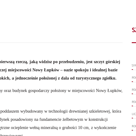
S
ierwszą rzeczą, jaką widzisz po przebudzeniu, jest szczyt górskiej
SY
czej miejscowości Nowy Łupków – oazie spokoju i idealnej bazie
PO
ich, a jednocześnie położonej z dala od turystycznego zgiełku.
PO
ny oraz budynek gospodarczy położony w miejscowości Nowy Łupków,
PO
poddaszem wybudowany w technologii drewnianej szkieletowej, która
LI
Budynek posadowiony na fundamencie żelbetowym w konstrukcji
RO
trzne ocieplenie wełną mineralną o grubości 10 cm, z wykończenie
odrzewiowymi .