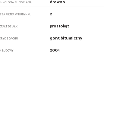
drewno
CHNOLOGIA BUDOWLANA
2
CZBA PIĘTER W BUDYNKU
prostokąt
ZTAŁT DZIAŁKI
gont bitumiczny
KRYCIE DACHU
2004
K BUDOWY