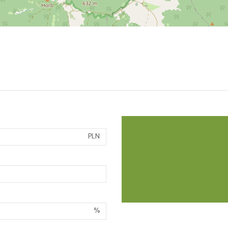
PLN
%