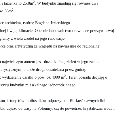
2
i łazienką to 26,8m
. W budynku znajdują się również dwa
2
ow. 36m
.
ce architekta, twórcę Bogdana Jezierskiego.
alnej i w jej klimacie. Obecnie budownictwo drewniane przeżywa swój
ranty z wielu źródeł na jego renowacje.
rcę oraz artystyczną za względu na nawiązanie do regionalnej
o największym atutem jest duża działka, zieleń w jego zachodniej
 turystycznym, a także droga odśnieżana przez gminę.
2
z wydzielenie działki o pow. ok 4000 m
. Teren posiada decyzję o
stycji budynku mieszkalnego jednorodzinnego.
torii, turystów i miłośników odpoczynku. Bliskość dawnych linii
bki dojazd do trasy na Połoniny, czyste powietrze, krystaliczna woda i