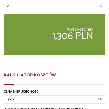
%
Wysokość raty
1,306 PLN
KALKULATOR KOSZTÓW
CENA NIERUCHOMOŚCI
PLN