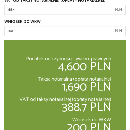
VAT OD TAKSY NOTARIALNEJ (OPŁATY NOTARIALNEJ)
PLN
WNIOSEK DO WKW
PLN
Podatek od czynności cywilno-prawnych
4,600 PLN
Taksa notarialna (opłata notarialna)
1,690 PLN
VAT od taksy notarialnej (opłaty notarialnej)
388.7 PLN
Wniosek do WKW
200 PLN