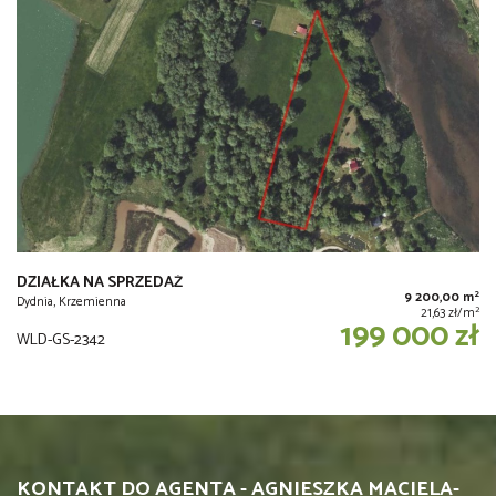
DZIAŁKA NA SPRZEDAŻ
2
9 200,00 m
Dydnia, Krzemienna
2
21,63 zł/m
199 000 zł
WLD-GS-2342
KONTAKT DO AGENTA - AGNIESZKA MACIELA-