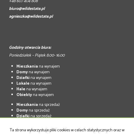
+48 607 404 808
biuro@wildestate.pl
agnieszka@wildestate.pl
Godziny otwarcia biura:
Poniedziałek – Piątek 8.00- 16.00
Mieszkania
na wynajem
Domy
na wynajem
Działki
na wynajem
Lokale
na wynajem
Hale
na wynajem
Obiekty
na wynajem
Mieszkania
na sprzedaż
Domy
na sprzedaż
Działki
na sprzedaż
Lokale
na sprzedaż
Hale
na sprzedaż
Ta strona wykorzystuje pliki cookies w celach statystycznych oraz w
Obiekty
na sprzedaż