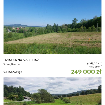
DZIAŁKA NA SPRZEDAŻ
2
5 167,00 m
Solina, Berezka
2
48,19 zł/m
249 000 zł
WLD-GS-2258