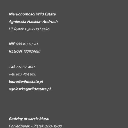
Nieruchomości Wild Estate
Agnieszka Maciela- Andruch
Ul. Rynek 1, 38-600 Lesko
NIP
688 107 07 70
REGON
: 180509681
+48 797 172 400
+48 607 404 808
biuro@wildestate.pl
agnieszka@wildestate.pl
Godziny otwarcia biura:
Poniedziałek – Piątek 8.00- 16.00