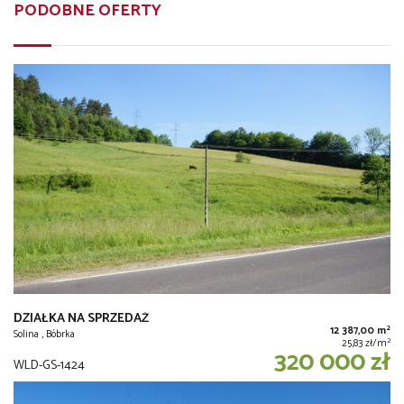
PODOBNE OFERTY
DZIAŁKA NA SPRZEDAŻ
2
12 387,00 m
Solina , Bóbrka
2
25,83 zł/m
320 000 zł
WLD-GS-1424