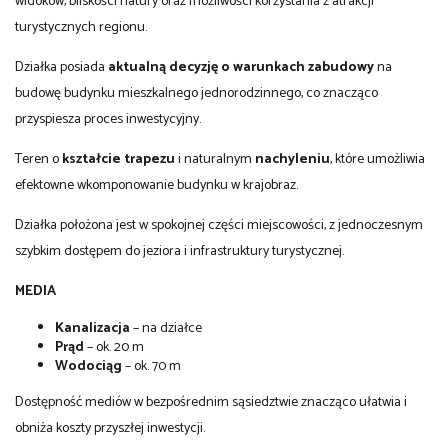
widoków, bliskości natury oraz możliwości korzystania z atrakcji
turystycznych regionu.
Działka posiada
aktualną decyzję o warunkach zabudowy
na
budowę budynku mieszkalnego jednorodzinnego, co znacząco
przyspiesza proces inwestycyjny.
Teren o
kształcie trapezu
i naturalnym
nachyleniu
, które umożliwia
efektowne wkomponowanie budynku w krajobraz.
Działka położona jest w spokojnej części miejscowości, z jednoczesnym
szybkim dostępem do jeziora i infrastruktury turystycznej.
MEDIA
Kanalizacja
– na działce
Prąd
– ok. 20 m
Wodociąg
– ok. 70 m
Dostępność mediów w bezpośrednim sąsiedztwie znacząco ułatwia i
obniża koszty przyszłej inwestycji.