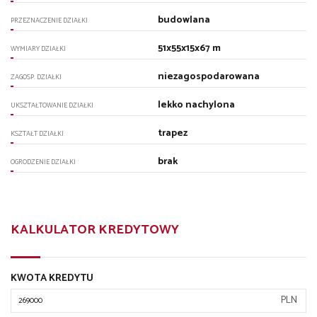
budowlana
PRZEZNACZENIE DZIAŁKI
51x55x15x67 m
WYMIARY DZIAŁKI
niezagospodarowana
ZAGOSP. DZIAŁKI
lekko nachylona
UKSZTAŁTOWANIE DZIAŁKI
trapez
KSZTAŁT DZIAŁKI
brak
OGRODZENIE DZIAŁKI
KALKULATOR KREDYTOWY
KWOTA KREDYTU
PLN