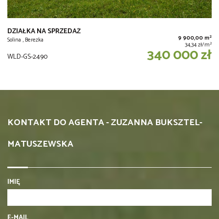
DZIAŁKA NA SPRZEDAŻ
2
9 900,00 m
Solina , Berezka
2
34,34 zł/m
340 000 zł
WLD-GS-2490
KONTAKT DO AGENTA - ZUZANNA BUKSZTEL-
MATUSZEWSKA
IMIĘ
E-MAIL