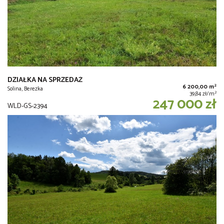
DZIAŁKA NA SPRZEDAŻ
2
6 200,00 m
Solina, Berezka
2
39,84 zł/m
247 000 zł
WLD-GS-2394