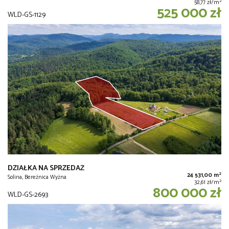
2
58,77 zł/m
525 000 zł
WLD-GS-1129
DZIAŁKA NA SPRZEDAŻ
2
24 531,00 m
Solina, Bereźnica Wyżna
2
32,61 zł/m
800 000 zł
WLD-GS-2693