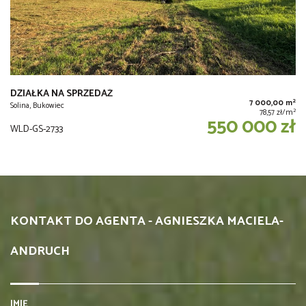
DZIAŁKA NA SPRZEDAŻ
2
7 000,00 m
Solina, Bukowiec
2
78,57 zł/m
550 000 zł
WLD-GS-2733
KONTAKT DO AGENTA - AGNIESZKA MACIELA-
ANDRUCH
IMIĘ