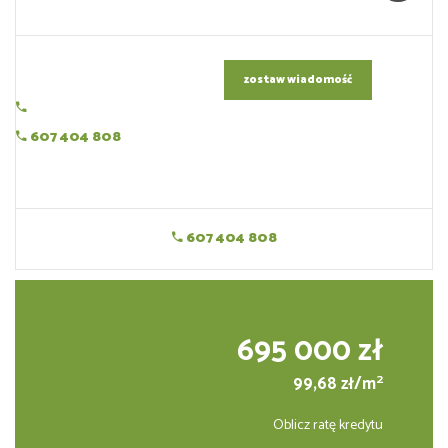
zostaw wiadomość
607 404 808
607 404 808
695 000 zł
2
99,68 zł/m
Oblicz ratę kredytu