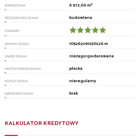
6 972,00 m²
POWIERZCHNIA
budowlana
PRZEZNACZENIE DZIAŁKI
STANDARD
105x62x91x50x26 m
WYMIARY DZIAŁKI
niezagospodarowana
ZAGOSP. DZIAŁKI
płaska
UKSZTAŁTOWANIE DZIAŁKI
nieregularny
KSZTAŁT DZIAŁKI
brak
OGRODZENIE DZIAŁKI
KALKULATOR KREDYTOWY