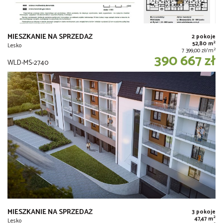
MIESZKANIE NA SPRZEDAŻ
2 pokoje
2
52,80 m
Lesko
2
7 399,00 zł/m
390 667 zł
WLD-MS-2740
MIESZKANIE NA SPRZEDAŻ
3 pokoje
2
47,47 m
Lesko