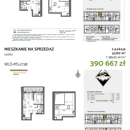
MIESZKANIE NA SPRZEDAŻ
2 pokoje
2
52,80 m
Lesko
2
7 399,00 zł/m
390 667 zł
WLD-MS-2738